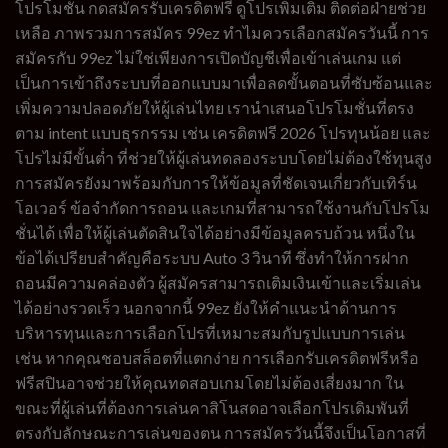
โปรโมชั่น กดสมัครรับเครดิตฟรี ดูโปรเพิ่มเติม ติดต่อฝ่ายช่วย
เหลือ ภาพรวมการสมัคร 99ez ทำไมควรเลือกสมัครวันนี้ การ
สมัครกับ 99ez ไม่ใช่เพียงการเปิดบัญชีเพื่อเข้าเล่นเกม แต่
เป็นการเข้าถึงระบบที่ออกแบบมาเพื่อลดขั้นตอนที่ซับซ้อนและ
เพิ่มความปลอดภัยให้ผู้เล่นไทย เรานำเสนอโปรโมชั่นที่ตรง
ตาม intent แบบธุรกรรม เช่น เครดิตฟรี 2026 โปรทุนน้อย และ
โปรไม่มีขั้นต่ำ ที่ช่วยให้ผู้เล่นทดลองระบบโดยไม่ต้องใช้ทุนสูง
การสมัครยังมาพร้อมกับการให้ข้อมูลที่ชัดเจนเกี่ยวกับเทิร์น
โอเวอร์ ข้อจำกัดการถอน และเกมที่สามารถใช้งานกับโปรโม
ชั่นได้ เพื่อให้ผู้เล่นตัดสินใจได้อย่างมีข้อมูลครบถ้วน หนึ่งใน
ข้อได้เปรียบสำคัญคือระบบ Auto 3 วินาที ซึ่งทำให้การฝาก
ถอนมีความคล่องตัว ผู้สมัครสามารถเติมเงินเข้าและเริ่มเล่น
ได้อย่างรวดเร็ว นอกจากนี้ 99ez ยังให้คำแนะนำด้านการ
บริหารทุนและการเลือกโปรที่เหมาะสมกับรูปแบบการเล่น
เช่น หากคุณชอบสล็อตที่แตกง่าย การเลือกรับเครดิตฟรีหรือ
ฟรีสปินอาจช่วยให้คุณทดสอบเกมโดยไม่ต้องเสี่ยงมาก ใน
ขณะที่ผู้เล่นที่ต้องการเล่นคาสิโนสดอาจเลือกโปรเดิมพันที่
ตรงกับลักษณะการเล่นของตน การสมัครวันนี้จึงเป็นโอกาสที่