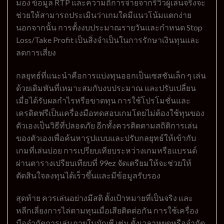
มอง ข้อมูล RTP และความถี่การจ่ายจากรีวิวผู้เล่นจริงจะ
ช่วยให้สามารถประเมินว่าเกมใดมีแนวโน้มแตกง่าย
นอกจากนั้น การตั้งงบประมาณรายวันและกำหนด Stop
Loss/Take Profit เป็นสิ่งจำเป็นในการรักษาเงินทุนและ
ลดการเสี่ยง
กลยุทธ์ที่แนะนำคือการแบ่งทุนออกเป็นเซสชันเล็ก ๆ เล่น
ด้วยเดิมพันที่เหมาะสมกับงบประมาณ และปรับเปลี่ยน
เมื่อได้รับผลกำไรหรือขาดทุน การใช้โปรโมชั่นและ
เครดิตฟรีเป็นเครื่องมือทดสอบเกมโดยไม่ต้องใช้ทุนของ
ตัวเองเป็นวิธีที่ปลอดภัย อีกทั้งควรติดตามสถิติการเล่น
ของตัวเองเพื่อค้นหารูปแบบและปรับกลยุทธ์ให้เข้ากับ
เกมที่เล่นบ่อย การเปรียบเทียบระหว่างเกมหรือแบรนด์
ผ่านตารางเปรียบเทียบที่ 99ez จัดเตรียมให้จะช่วยให้
ตัดสินใจลงทุนได้เร็วขึ้นและมีข้อมูลรับรอง
สุดท้าย ควรเล่นอย่างมีสติ ตั้งเป้าหมายที่เป็นจริง และ
หลีกเลี่ยงการไล่ตามทุนเมื่อเสียติดต่อกัน การใช้เครื่อง
มือจำกัดการเล่นภายในบัญชี เช่น ตั้งเวลาหยุดหรือจำกัด