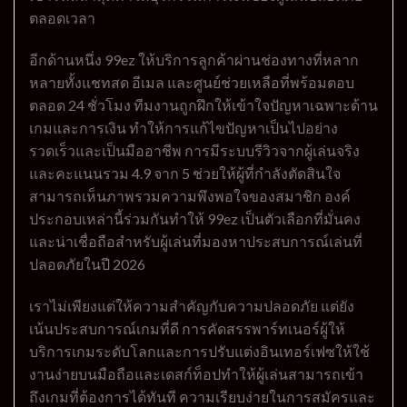
ตลอดเวลา
อีกด้านหนึ่ง 99ez ให้บริการลูกค้าผ่านช่องทางที่หลาก
หลายทั้งแชทสด อีเมล และศูนย์ช่วยเหลือที่พร้อมตอบ
ตลอด 24 ชั่วโมง ทีมงานถูกฝึกให้เข้าใจปัญหาเฉพาะด้าน
เกมและการเงิน ทำให้การแก้ไขปัญหาเป็นไปอย่าง
รวดเร็วและเป็นมืออาชีพ การมีระบบรีวิวจากผู้เล่นจริง
และคะแนนรวม 4.9 จาก 5 ช่วยให้ผู้ที่กำลังตัดสินใจ
สามารถเห็นภาพรวมความพึงพอใจของสมาชิก องค์
ประกอบเหล่านี้ร่วมกันทำให้ 99ez เป็นตัวเลือกที่มั่นคง
และน่าเชื่อถือสำหรับผู้เล่นที่มองหาประสบการณ์เล่นที่
ปลอดภัยในปี 2026
เราไม่เพียงแต่ให้ความสำคัญกับความปลอดภัย แต่ยัง
เน้นประสบการณ์เกมที่ดี การคัดสรรพาร์ทเนอร์ผู้ให้
บริการเกมระดับโลกและการปรับแต่งอินเทอร์เฟซให้ใช้
งานง่ายบนมือถือและเดสก์ท็อปทำให้ผู้เล่นสามารถเข้า
ถึงเกมที่ต้องการได้ทันที ความเรียบง่ายในการสมัครและ