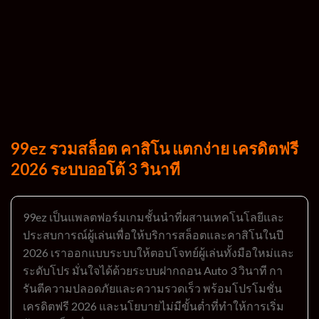
99ez รวมสล็อต คาสิโน แตกง่าย เครดิตฟรี
2026 ระบบออโต้ 3 วินาที
99ez เป็นแพลตฟอร์มเกมชั้นนำที่ผสานเทคโนโลยีและ
ประสบการณ์ผู้เล่นเพื่อให้บริการสล็อตและคาสิโนในปี
2026 เราออกแบบระบบให้ตอบโจทย์ผู้เล่นทั้งมือใหม่และ
ระดับโปร มั่นใจได้ด้วยระบบฝากถอน Auto 3 วินาที กา
รันตีความปลอดภัยและความรวดเร็ว พร้อมโปรโมชั่น
เครดิตฟรี 2026 และนโยบายไม่มีขั้นต่ำที่ทำให้การเริ่ม