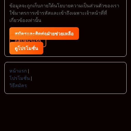
ข้อมูลจะถูกเก็บภายใต้นโยบายความเป็นส่วนตัวของเรา
ใช้มาตรการเข้ารหัสและเข้าถึงเฉพาะเจ้าหน้าที่ที่
เกี่ยวข้องเท่านั้น
สมัครและติดต่อฝ่ายช่วยเหลือ
กลับหน้าแรก
ดูโปรโมชั่น
หน้าแรก
|
โปรโมชั่น
|
วิธีสมัคร