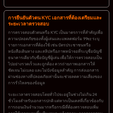
การยืนยันตัวตน KYC เอกสารที่ต้องเตรียมและ
ระยะเวลาตรวจสอบ
การตรวจสอบตัวตนหรือ KYC เป็นมาตรการที่สำคัญเพื่อ
ความปลอดภัยของทั้งผู้เล่นและแพลตฟอร์ม 99ez ระบุ
รายการเอกสารที่ต้องใช้ เช่น บัตรประชาชนหรือ
หนังสือเดินทาง และสลิปหรือภาพหน้าจอที่ระบุชื่อบัญชี
ธนาคารเดียวกับชื่อบัญชีผู้เล่น เพื่อให้การตรวจสอบเป็น
ไปอย่างรวดเร็วและถูกต้อง ควรถ่ายภาพเอกสารให้
ชัดเจน ไม่เบลอ และไม่บังข้อมูลสำคัญ การส่งเอกสาร
ผ่านช่องทางที่ปลอดภัยเท่านั้นจะช่วยลดความเสี่ยงของ
การรั่วไหลของข้อมูล
ระยะเวลาตรวจสอบโดยทั่วไปจะอยู่ในช่วงไม่เกิน 24
ชั่วโมงสำหรับเอกสารปกติ แต่หากเป็นเคสที่เกี่ยวข้องกับ
การถอนเงินจำนวนมากหรือกรณีที่ต้องตรวจสอบเพิ่ม