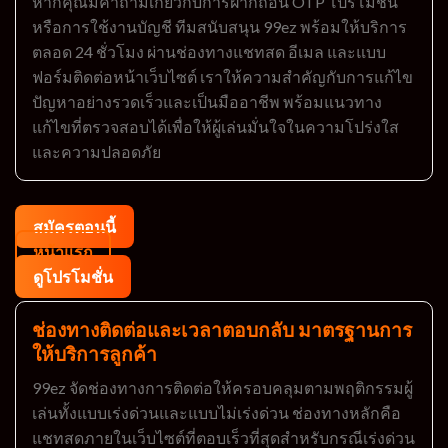
หากคุณมีคำถามเกี่ยวกับการฝากถอน OTP โปรโมชั่น
หรือการใช้งานบัญชี ทีมสนับสนุน 99ez พร้อมให้บริการ
ตลอด 24 ชั่วโมง ผ่านช่องทางแชทสด อีเมล และแบบ
ฟอร์มติดต่อหน้าเว็บไซต์ เราให้ความสำคัญกับการแก้ไข
ปัญหาอย่างรวดเร็วและเป็นมืออาชีพ พร้อมแนวทาง
แก้ไขที่ตรวจสอบได้เพื่อให้ผู้เล่นมั่นใจในความโปร่งใส
และความปลอดภัย
สมัครตอนนี้
หน้าแรก
ดูโปรโมชั่น
ช่องทางติดต่อและเวลาตอบกลับ มาตรฐานการ
ให้บริการลูกค้า
99ez จัดช่องทางการติดต่อให้ครอบคลุมตามพฤติกรรมผู้
เล่นทั้งแบบเร่งด่วนและแบบไม่เร่งด่วน ช่องทางหลักคือ
แชทสดภายในเว็บไซต์ที่ตอบเร็วที่สุดสำหรับกรณีเร่งด่วน