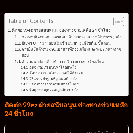
Table of Contents
ติดต่อ 99ez ฝ่ายสนับสนุน ช่องทางช่วยเหลือ 24 ชั่วโมง
ช่องทางติดต่อและเวลาตอบกลับ มาตรฐานการให้บริการลูกค้า
ปัญหา OTP ฝากถอนไม่เข้า แนวทางแก้ไขทีละขั้นตอน
การยืนยันตัวตน KYC เอกสารที่ต้องเตรียมและระยะเวลาตรวจ
สอบ
คำถามพบบ่อยเกี่ยวกับการบริการและการร้องเรียน
ฉันจะร้องเรียนปัญหาได้อย่างไร
ต้องรอนานแค่ไหนกว่าจะได้คำตอบ
วิธีแนบหลักฐานที่ถูกต้องคืออะไร
มีช่องทางสำรองถ้าแชทสดไม่ตอบ
ข้อมูลส่วนบุคคลจะถูกเก็บอย่างไร
ติดต่อ 99ez ฝ่ายสนับสนุน ช่องทางช่วยเหลือ
24 ชั่วโมง