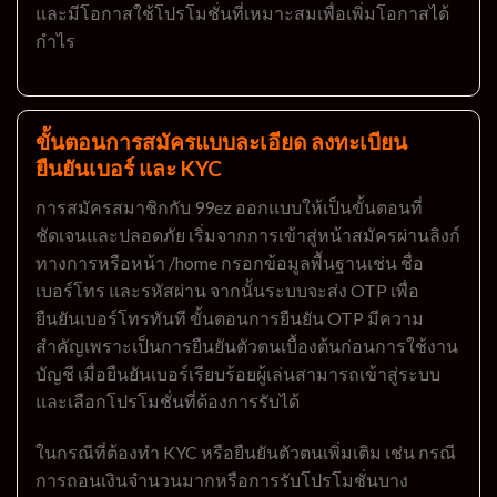
และมีโอกาสใช้โปรโมชั่นที่เหมาะสมเพื่อเพิ่มโอกาสได้
กำไร
ขั้นตอนการสมัครแบบละเอียด ลงทะเบียน
ยืนยันเบอร์ และ KYC
การสมัครสมาชิกกับ 99ez ออกแบบให้เป็นขั้นตอนที่
ชัดเจนและปลอดภัย เริ่มจากการเข้าสู่หน้าสมัครผ่านลิงก์
ทางการหรือหน้า /home กรอกข้อมูลพื้นฐานเช่น ชื่อ
เบอร์โทร และรหัสผ่าน จากนั้นระบบจะส่ง OTP เพื่อ
ยืนยันเบอร์โทรทันที ขั้นตอนการยืนยัน OTP มีความ
สำคัญเพราะเป็นการยืนยันตัวตนเบื้องต้นก่อนการใช้งาน
บัญชี เมื่อยืนยันเบอร์เรียบร้อยผู้เล่นสามารถเข้าสู่ระบบ
และเลือกโปรโมชั่นที่ต้องการรับได้
ในกรณีที่ต้องทำ KYC หรือยืนยันตัวตนเพิ่มเติม เช่น กรณี
การถอนเงินจำนวนมากหรือการรับโปรโมชั่นบาง