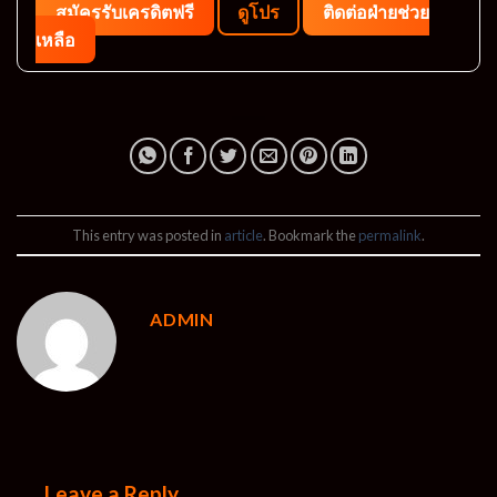
สมัครรับเครดิตฟรี
ดูโปร
ติดต่อฝ่ายช่วย
เหลือ
This entry was posted in
article
. Bookmark the
permalink
.
ADMIN
Leave a Reply