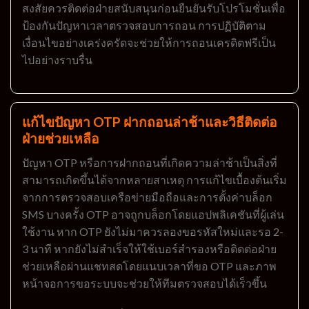
สงสัยควรติดต่อฝ่ายสนับสนุนก่อนยืนยันรับโปรโมชั่นเพื่อ
ป้องกันปัญหาเวลาตรวจสอบการถอน การปฏิบัติตาม
เงื่อนไขอย่างเคร่งครัดจะช่วยให้การถอนเครดิตฟรีเป็น
ไปอย่างราบรื่น
แก้ไขปัญหา OTP ฝากถอนล่าช้าและวิธีติดต่อ
ฝ่ายช่วยเหลือ
ปัญหา OTP หรือการฝากถอนที่เกิดความล่าช้าเป็นสิ่งที่
สามารถเกิดขึ้นได้จากหลายสาเหตุ การแก้ไขเบื้องต้นเริ่ม
จากการตรวจสอบเครือข่ายมือถือและการตั้งค่าบล็อก
SMS บางครั้ง OTP อาจถูกบล็อกโดยแอปพลิเคชันที่ผู้เล่น
ใช้งาน หาก OTP ยังไม่มาควรลองขอรหัสใหม่และรอ 2-
3 นาที หากยังไม่สำเร็จให้ใช้เบอร์สำรองหรือติดต่อฝ่าย
ช่วยเหลือผ่านแชทสดโดยแนบเวลาที่ขอ OTP และภาพ
หน้าจอการขอระบบจะช่วยให้ทีมตรวจสอบได้เร็วขึ้น