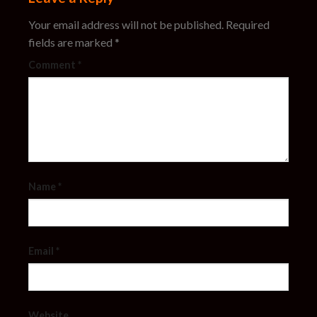
Your email address will not be published.
Required
fields are marked
*
Comment
*
Name
*
Email
*
Website