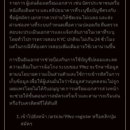
รายการ ผู้เล่นต้องเตรียมเอกสาร เช่น บัตรประชาชนหรือ
หนังสือเดินทาง และสลิปธนาคารที่ระบุชื่อบัญชีตรงกับ
ชื่อผู้สมัคร เอกสารควรถ่ายให้ชัดเจน ไม่เบลอ และส่ง
ผ่านช่องทางที่ระบบกำหนดเพื่อความปลอดภัย ทีมตรวจ
สอบจะประเมินเอกสารและแจ้งกลับภายในเวลาที่ระบุ
โดยทั่วไปการตรวจสอบ KYC ปกติจะไม่เกิน 24 ชั่วโมง
แต่ในกรณีที่ต้องตรวจสอบเพิ่มเติมอาจใช้เวลานานขึ้น
การยืนยันเอกสารช่วยป้องกันการใช้บัญชีปลอมและลด
ความเสี่ยงในการฉ้อโกง ระบบของ 99ez จะรักษาข้อมูล
ตามนโยบายความเป็นส่วนตัวและใช้การเข้ารหัสในการ
เก็บข้อมูล เพื่อให้ผู้เล่นมั่นใจว่าข้อมูลส่วนบุคคลจะไม่ถูก
เผยแพร่โดยไม่ได้รับอนุญาต การเตรียมเอกสารล่วงหน้า
จะช่วยให้ขั้นตอนการสมัครเสร็จเร็วและสามารถเริ่มเล่น
หรือรับเครดิตฟรีได้ทันที
เข้าไปยังหน้า /article/99ez-register หรือคลิกปุ่ม
สมัคร