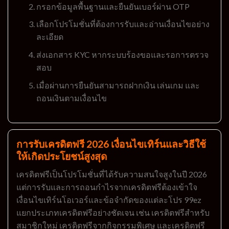
กรอกข้อมูลพื้นฐานและยืนยันเบอร์ผ่าน OTP
เลือกโปรโมชั่นที่ต้องการรับและอ่านเงื่อนไขอย่าง
ละเอียด
ส่งเอกสาร KYC หากระบบร้องขอและรอการตรวจ
สอบ
เมื่อผ่านการยืนยันสามารถฝากเงิน เล่นเกม และ
ถอนเงินตามเงื่อนไข
การรับเครดิตฟรี 2026 เงื่อนไขเทิร์นและวิธีใช้
ให้เกิดประโยชน์สูงสุด
เครดิตฟรีเป็นโปรโมชั่นที่ได้รับความสนใจสูงในปี 2026
แต่การรับและการถอนกำไรจากเครดิตฟรีต้องเข้าใจ
เงื่อนไขเทิร์นโอเวอร์และข้อจำกัดของแต่ละโปร 99ez
แยกประเภทเครดิตฟรีอย่างชัดเจน เช่น เครดิตฟรีสำหรับ
สมาชิกใหม่ เครดิตฟรีจากกิจกรรมพิเศษ และเครดิตฟรี