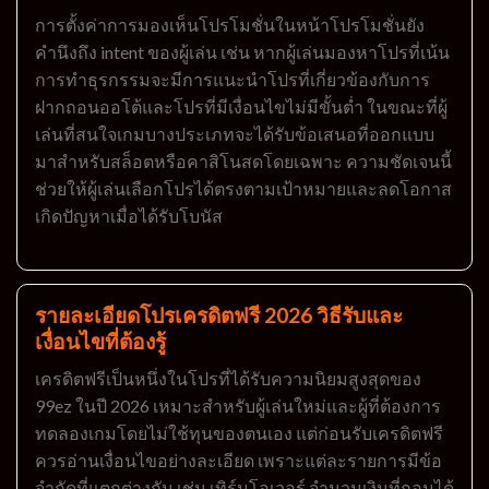
การตั้งค่าการมองเห็นโปรโมชั่นในหน้าโปรโมชั่นยัง
คำนึงถึง intent ของผู้เล่น เช่น หากผู้เล่นมองหาโปรที่เน้น
การทำธุรกรรมจะมีการแนะนำโปรที่เกี่ยวข้องกับการ
ฝากถอนออโต้และโปรที่มีเงื่อนไขไม่มีขั้นต่ำ ในขณะที่ผู้
เล่นที่สนใจเกมบางประเภทจะได้รับข้อเสนอที่ออกแบบ
มาสำหรับสล็อตหรือคาสิโนสดโดยเฉพาะ ความชัดเจนนี้
ช่วยให้ผู้เล่นเลือกโปรได้ตรงตามเป้าหมายและลดโอกาส
เกิดปัญหาเมื่อได้รับโบนัส
รายละเอียดโปรเครดิตฟรี 2026 วิธีรับและ
เงื่อนไขที่ต้องรู้
เครดิตฟรีเป็นหนึ่งในโปรที่ได้รับความนิยมสูงสุดของ
99ez ในปี 2026 เหมาะสำหรับผู้เล่นใหม่และผู้ที่ต้องการ
ทดลองเกมโดยไม่ใช้ทุนของตนเอง แต่ก่อนรับเครดิตฟรี
ควรอ่านเงื่อนไขอย่างละเอียด เพราะแต่ละรายการมีข้อ
จำกัดที่แตกต่างกัน เช่น เทิร์นโอเวอร์ จำนวนเงินที่ถอนได้