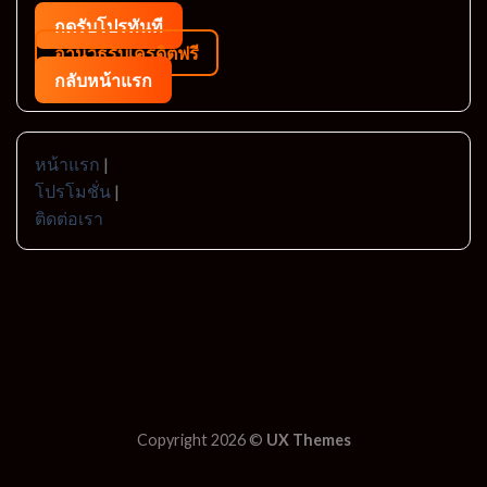
กดรับโปรทันที
อ่านวิธีรับเครดิตฟรี
กลับหน้าแรก
หน้าแรก
|
โปรโมชั่น
|
ติดต่อเรา
Copyright 2026 ©
UX Themes