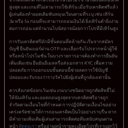
สูงสุด และเกมที่ไม่สามารถใช้เทิร์น เมื่อรับเครดิตฟรีแล้ว
ผู้เล่นต้องทำยอดเดิมพันหมุนเวียนตามที่ระบุ เช่น เทิร์น
3x หรือ 5x ก่อนที่จะสามารถถอนเงินได้ ยิ่งเทิร์นต่ำยิ่งง่าย
ต่อการถอน แต่จำนวนโบนัสอาจน้อยกว่าโปรที่มีเทิร์นสูง
การรับเครดิตฟรีมักมีขั้นตอนที่คล้ายกัน เริ่มจากสมัคร
บัญชี ยืนยันเบอร์ผ่าน OTP และเลือกรับโปรจากหน้าผู้ใช้
หรือหน้าโปรโมชั่น ในบางรายการอาจต้องทำการยืนยัน
เพิ่มเติมเช่น ยืนยันอีเมลหรือส่งเอกสาร KYC เพื่อความ
ปลอดภัย การออกแบบขั้นตอนนี้ช่วยลดการใช้บัญชี
ปลอมและรับรองว่ารางวัลไปยังผู้เล่นที่ถูกต้องเท่านั้น
ควรสังเกตข้อยกเว้นเช่น เกมบางชนิดอาจถูกตัดสิทธิ์ไม่
ให้นับเทิร์น และยอดถอนสูงสุดจากเครดิตฟรีอาจถูก
จำกัดตามเงื่อนไขที่กำหนด การปฏิบัติตามเงื่อนไขอย่าง
เคร่งครัดช่วยให้การถอนเครดิตเป็นไปอย่างราบรื่น หาก
มีคำถามเพิ่มเติมผู้เล่นสามารถติดต่อทีมสนับสนุนผ่าน
หน้า
ติดต่อเรา
หรืออ่านหน้ารายละเอียดโปรที่เราแยกไว้