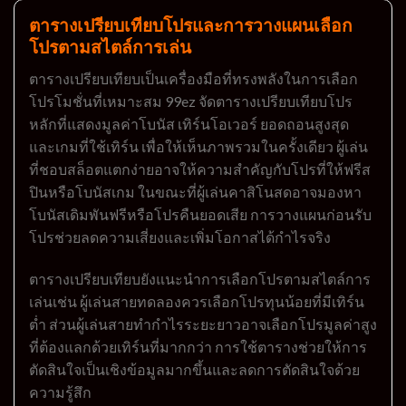
ตารางเปรียบเทียบโปรและการวางแผนเลือก
โปรตามสไตล์การเล่น
ตารางเปรียบเทียบเป็นเครื่องมือที่ทรงพลังในการเลือก
โปรโมชั่นที่เหมาะสม 99ez จัดตารางเปรียบเทียบโปร
หลักที่แสดงมูลค่าโบนัส เทิร์นโอเวอร์ ยอดถอนสูงสุด
และเกมที่ใช้เทิร์น เพื่อให้เห็นภาพรวมในครั้งเดียว ผู้เล่น
ที่ชอบสล็อตแตกง่ายอาจให้ความสำคัญกับโปรที่ให้ฟรีส
ปินหรือโบนัสเกม ในขณะที่ผู้เล่นคาสิโนสดอาจมองหา
โบนัสเดิมพันฟรีหรือโปรคืนยอดเสีย การวางแผนก่อนรับ
โปรช่วยลดความเสี่ยงและเพิ่มโอกาสได้กำไรจริง
ตารางเปรียบเทียบยังแนะนำการเลือกโปรตามสไตล์การ
เล่นเช่น ผู้เล่นสายทดลองควรเลือกโปรทุนน้อยที่มีเทิร์น
ต่ำ ส่วนผู้เล่นสายทำกำไรระยะยาวอาจเลือกโปรมูลค่าสูง
ที่ต้องแลกด้วยเทิร์นที่มากกว่า การใช้ตารางช่วยให้การ
ตัดสินใจเป็นเชิงข้อมูลมากขึ้นและลดการตัดสินใจด้วย
ความรู้สึก