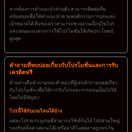
หากต้องการคำแนะนำส่วนตัว สามารถติดต่อทีม
สนับสนุนเพื่อให้คำแนะนำตามพฤติกรรมการเล่นและ
เป้าหมายได้ ทีมของเราสามารถช่วยอ่านเงื่อนไขโปร
และเสนอแนวทางการใช้โปรโมชั่นให้เกิดประโยชน์
สูงสุด
คำถามที่พบบ่อยเกี่ยวกับโปรโมชั่นและการรับ
เครดิตฟรี
ด้านล่างคือคำถามและคำตอบที่ผู้เล่นมักถามบ่อยเกี่ยว
กับโปรโมชั่น เพื่อให้การรับโปรและการถอนเป็นไปได้
โดยไม่มีปัญหา
โปรนี้ใช้กับเกมไหนได้บ้าง
แต่ละโปรจะระบุเกมที่สามารถใช้เทิร์นได้ โปรส่วนใหญ่
รองรับสล็อต แต่เกมโต๊ะหรือคาสิโนสดอาจถูกยกเว้น