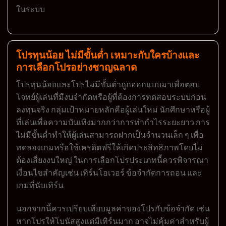
ในระบบ
โปรทุนน้อย ไม่มีขั้นต่ำ เหมาะกับใครบ้างและ
การเลือกโปรอย่างชาญฉลาด
โปรทุนน้อยและโปรไม่มีขั้นต่ำถูกออกแบบมาเพื่อตอบ
โจทย์ผู้เล่นที่มีงบจำกัดหรือผู้ที่ต้องการทดสอบระบบก่อน
ลงทุนจริง กลุ่มเป้าหมายหลักคือผู้เล่นใหม่ นักศึกษาหรือผู้
ที่เล่นเพื่อความบันเทิงมากกว่าการทำกำไรระยะยาว การ
ไม่มีขั้นต่ำทำให้ผู้เล่นสามารถฝากเป็นจำนวนเล็ก ๆ เพื่อ
ทดลองเกมหรือใช้เครดิตฟรีให้เกิดประสิทธิภาพโดยไม่
ต้องเสี่ยงงบใหญ่ ในการเลือกโปรประเภทนี้ควรพิจารณา
เงื่อนไขสำคัญเช่น เทิร์นโอเวอร์ ข้อจำกัดการถอน และ
เกมที่นับเทิร์น
นอกจากนี้ควรเปรียบเทียบมูลค่าของโปรกับข้อจำกัด เช่น
หากโปรให้โบนัสสูงแต่มีเทิร์นมาก อาจไม่คุ้มค่าสำหรับผู้